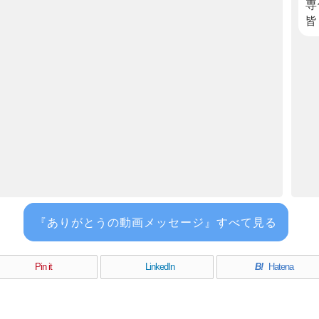
専
皆
『ありがとうの動画メッセージ』すべて見る
Pin it
LinkedIn
B!
Hatena